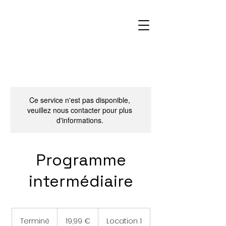
Ce service n'est pas disponible,
veuillez nous contacter pour plus
d'informations.
Programme
intermédiaire
19,99
euros
Terminé
T
19,99 €
Location 1